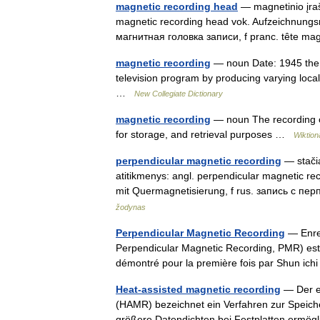
magnetic recording head
— magnetinio įraš
magnetic recording head vok. Aufzeichnungs
магнитная головка записи, f pranc. tête m
magnetic recording
— noun Date: 1945 the p
television program by producing varying loca
…
New Collegiate Dictionary
magnetic recording
— noun The recording o
for storage, and retrieval purposes …
Wiktion
perpendicular magnetic recording
— stačia
atitikmenys: angl. perpendicular magnetic re
mit Quermagnetisierung, f rus. запись с
žodynas
Perpendicular Magnetic Recording
— Enreg
Perpendicular Magnetic Recording, PMR) est 
démontré pour la première fois par Shun ich
Heat-assisted magnetic recording
— Der en
(HAMR) bezeichnet ein Verfahren zur Speich
größere Datendichten bei Festplatten ermög