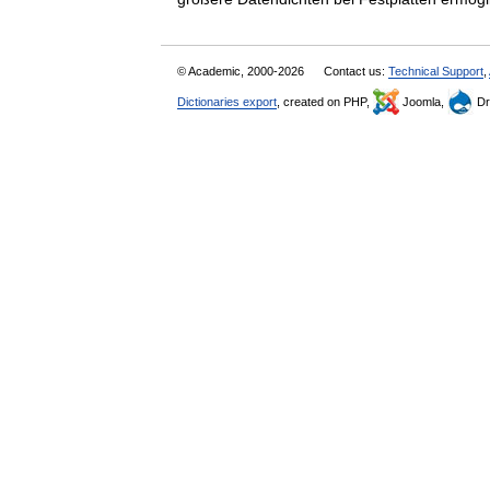
© Academic, 2000-2026
Contact us:
Technical Support
,
Dictionaries export
, created on PHP,
Joomla,
Dr