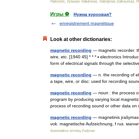
Palenskis
,
Vytautas
Valiukėnas
,
Valerijonas
Žalkauskas
,
P
Игры ⚽
Нужна курсовая?
enregistrement magnétique
Look at other dictionaries:
magnetic recording
— magnetic recorder. th
wire, etc. [1940 45] * * * ▪ electronics Intr
form of electrical signals through the sele
magnetic recording
— n. the recording of e
a tape, wire, or disc: used for recording sou
magnetic recording
— noun : the process of 
program by producing varying local magnetizat
process of recording sound or other data
magnetic recording
— magnetinis įrašymas s
vok. magnetische Aufzeichnung, f rus. магн
Automatikos terminų žodynas