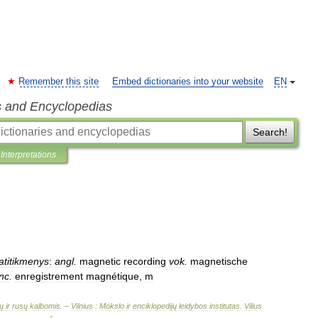
Remember this site
Embed dictionaries into your website
EN
s and Encyclopedias
Search!
Interpretations
atitikmenys
:
angl
.
magnetic
recording
vok
.
magnetische
nc
.
enregistrement
magnétique
,
m
ų
ir
rusų
kalbomis
. –
Vilnius
:
Mokslo
ir
enciklopedijų
leidybos
institutas
.
Vilius