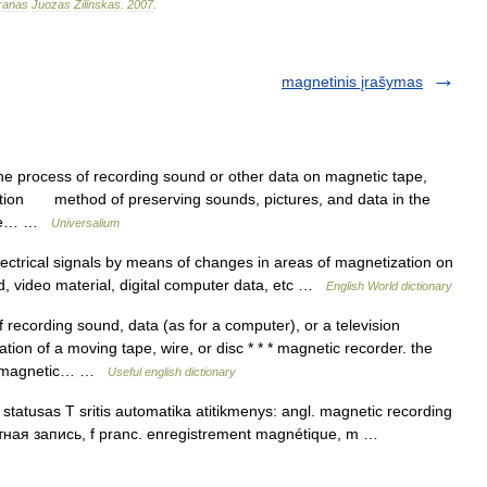
ranas
Juozas
Žilinskas
.
2007
.
magnetinis įrašymas
e process of recording sound or other data on magnetic tape,
oduction method of preserving sounds, pictures, and data in the
ctive… …
Universalium
lectrical signals by means of changes in areas of magnetization on
nd, video material, digital computer data, etc …
English World dictionary
recording sound, data (as for a computer), or a television
ion of a moving tape, wire, or disc * * * magnetic recorder. the
 on magnetic… …
Useful english dictionary
tatusas T sritis automatika atitikmenys: angl. magnetic recording
итная запись, f pranc. enregistrement magnétique, m …