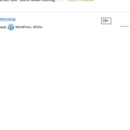
Deutsch Wikipedia
Advertising
18+
upal,
WordPress, MODx.