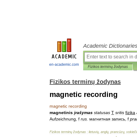
Academic Dictionarie
en-academic.com
Fizikos terminų žodynas
Fizikos terminų žodynas
magnetic recording
magnetic
recording
magnetinis
įrašymas
statusas
T
sritis
fizika
Aufzeichnung
,
f
rus
.
магнитная
запись
,
f
pra
Fizikos
terminų
žodynas
:
lietuvių
,
anglų
,
prancūzų
,
vokieči