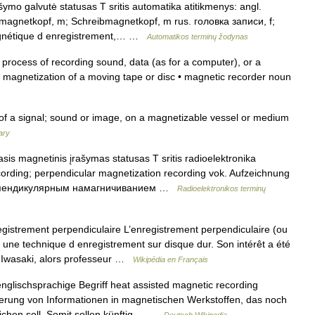
ymo galvutė statusas T sritis automatika atitikmenys: angl.
magnetkopf, m; Schreibmagnetkopf, m rus. головка записи, f;
agnétique d enregistrement,… …
Automatikos terminų žodynas
rocess of recording sound, data (as for a computer), or a
l magnetization of a moving tape or disc • magnetic recorder noun
f a signal; sound or image, on a magnetizable vessel or medium
ary
sis magnetinis įrašymas statusas T sritis radioelektronika
cording; perpendicular magnetization recording vok. Aufzeichnung
 перпендикулярным намагничиванием …
Radioelektronikos terminų
istrement perpendiculaire L’enregistrement perpendiculaire (ou
une technique d enregistrement sur disque dur. Son intérêt a été
i Iwasaki, alors professeur …
Wikipédia en Français
glischsprachige Begriff heat assisted magnetic recording
erung von Informationen in magnetischen Werkstoffen, das noch
lichen soll. Somit sollen künftig… …